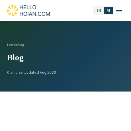
EN
VI
Home
›
Blog
Blog
0 articles
·
Updated Aug 2026