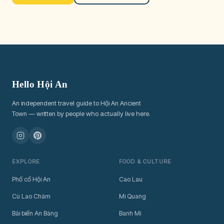
Hello Hội An
An independent travel guide to Hội An Ancient
Town — written by people who actually live here.
EXPLORE
FOOD & CULTURE
Phố cổ Hội An
Cao Lau
Cù Lao Chàm
Mi Quang
Bãi biển An Bàng
Banh Mi