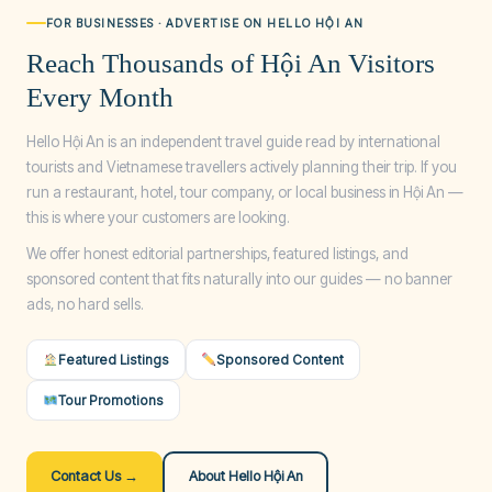
FOR BUSINESSES · ADVERTISE ON HELLO HỘI AN
Reach Thousands of Hội An Visitors
Every Month
Hello Hội An is an independent travel guide read by international
tourists and Vietnamese travellers actively planning their trip. If you
run a restaurant, hotel, tour company, or local business in Hội An —
this is where your customers are looking.
We offer honest editorial partnerships, featured listings, and
sponsored content that fits naturally into our guides — no banner
ads, no hard sells.
Featured Listings
Sponsored Content
Tour Promotions
Contact Us →
About Hello Hội An